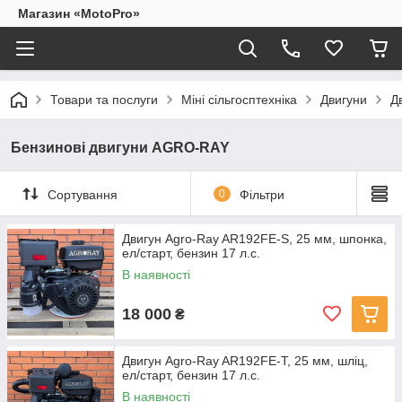
Магазин «MotoPro»
Товари та послуги
Міні сільгосптехніка
Двигуни
Д
Бензинові двигуни AGRO-RAY
Сортування
0
Фільтри
Двигун Agro-Ray AR192FE-S, 25 мм, шпонка,
ел/старт, бензин 17 л.с.
В наявності
18 000
₴
Двигун Agro-Ray AR192FE-Т, 25 мм, шліц,
ел/старт, бензин 17 л.с.
В наявності