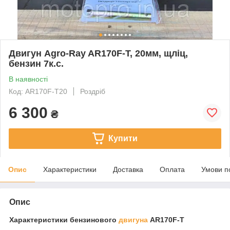
Двигун Agro-Ray AR170F-Т, 20мм, щліц,
бензин 7к.с.
В наявності
Код: AR170F-Т20
Роздріб
6 300
₴
Купити
Опис
Характеристики
Доставка
Оплата
Умови п
Опис
Характеристики бензинового
двигуна
AR170F-Т