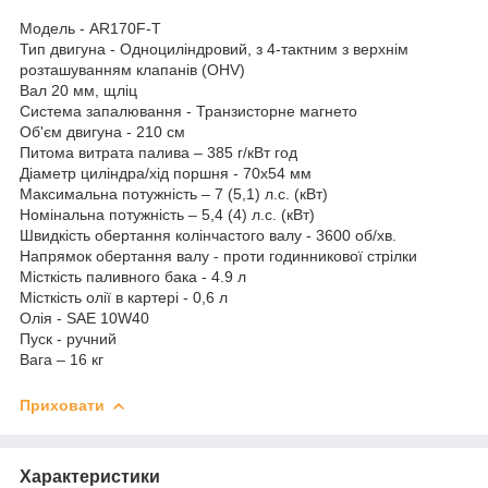
Модель - AR170F-Т
Тип двигуна - Одноциліндровий, з 4-тактним з верхнім
розташуванням клапанів (ОНV)
Вал 20 мм, щліц
Система запалювання - Транзисторне магнето
Об'єм двигуна - 210 см
Питома витрата палива – 385 г/кВт год
Діаметр циліндра/хід поршня - 70х54 мм
Максимальна потужність – 7 (5,1) л.с. (кВт)
Номінальна потужність – 5,4 (4) л.с. (кВт)
Швидкість обертання колінчастого валу - 3600 об/хв.
Напрямок обертання валу - проти годинникової стрілки
Місткість паливного бака - 4.9 л
Місткість олії в картері - 0,6 л
Олія - ​​SAE 10W40
Пуск - ручний
Вага – 16 кг
Приховати
Характеристики