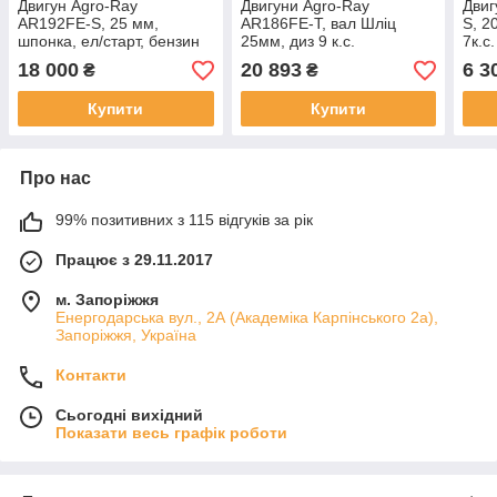
Двигун Agro-Ray
Двигуни Agro-Ray
Двиг
AR192FE-S, 25 мм,
AR186FE-Т, вал Шліц
S, 2
шпонка, ел/старт, бензин
25мм, диз 9 к.с.
7к.с.
17 л.с.
Електричний стартер.
18 000
20 893
6 3
₴
₴
Купити
Купити
Про нас
99% позитивних з 115 відгуків за рік
Працює з 29.11.2017
м. Запоріжжя
Енергодарська вул., 2А (Академіка Карпінського 2а),
Запоріжжя, Україна
Контакти
Сьогодні вихідний
Показати весь графік роботи