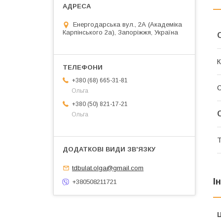
Енергодарська вул., 2А (Академіка
Карпінського 2а), Запоріжжя, Україна
К
+380 (68) 665-31-81
Ольга
+380 (50) 821-17-21
Ольга
Т
tdbulat.olga@gmail.com
І
+380508211721
Ц