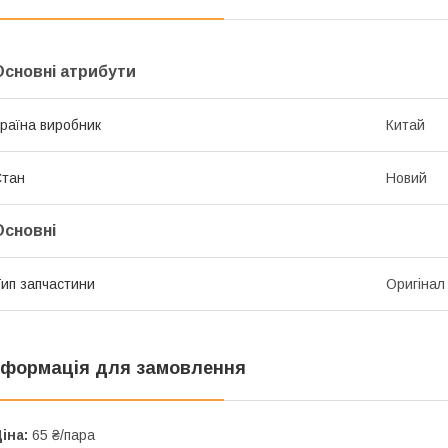
Основні атрибути
раїна виробник
Китай
Стан
Новий
Основні
ип запчастини
Оригінал
нформація для замовлення
іна:
65 ₴/пара