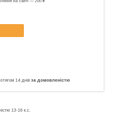
лення на сайті — 200 ₴
ротягом 14 днів
за домовленістю
істю 13-16 к.с.