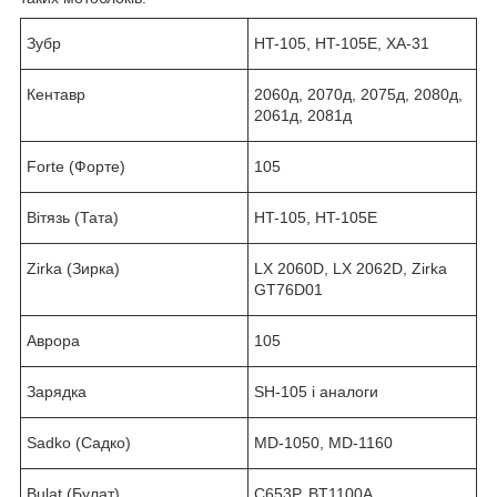
Зубр
HT-105, HT-105E, ХА-31
Кентавр
2060д, 2070д, 2075д, 2080д,
2061д, 2081д
Forte (Форте)
105
Вітязь (Тата)
HT-105, HT-105E
Zirka (Зирка)
LX 2060D, LX 2062D, Zirka
GT76D01
Аврора
105
Зарядка
SH-105 і аналоги
Sadko (Садко)
MD-1050, MD-1160
Bulat (Булат)
C653P, BT1100A