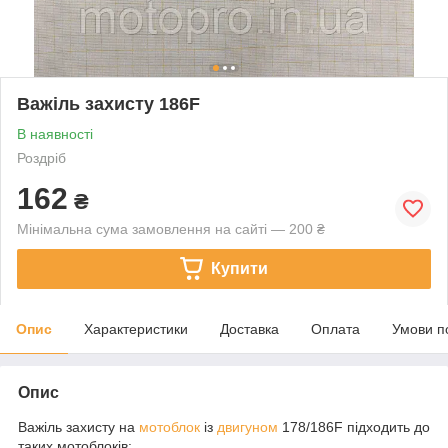
Важіль захисту 186F
В наявності
Роздріб
162
₴
Мінімальна сума замовлення на сайті — 200 ₴
Купити
Опис
Характеристики
Доставка
Оплата
Умови п
Опис
Важіль захисту на
мотоблок
із
двигуном
178/186F підходить до
таких мотоблоків: