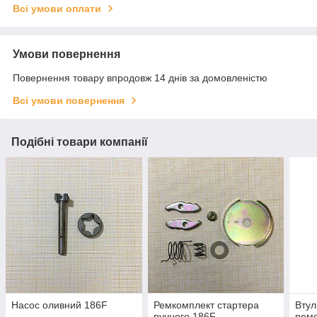
Всі умови оплати
Умови повернення
Повернення товару впродовж 14 днів за домовленістю
Всі умови повернення
Подібні товари компанії
Насос оливний 186F
Ремкомплект стартера
Втул
ручного 186F
ремо