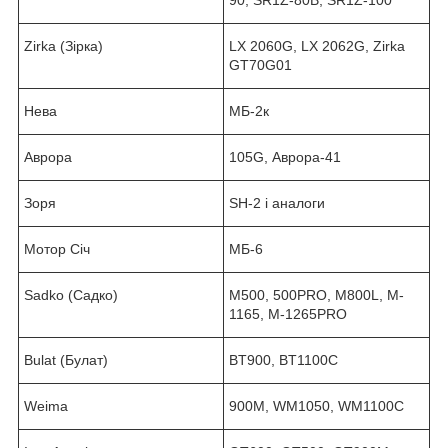
Zirka (Зірка)
LX 2060G, LX 2062G, Zirka
GT70G01
Нева
МБ-2к
Аврора
105G, Аврора-41
Зоря
SH-2 і аналоги
Мотор Січ
МБ-6
Sadko (Садко)
M500, 500PRO, M800L, M-
1165, M-1265PRO
Bulat (Булат)
BT900, BT1100C
Weima
900M, WM1050, WM1100C