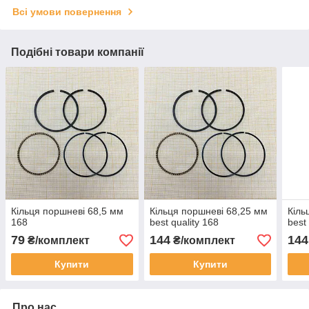
Всі умови повернення
Подібні товари компанії
Кільця поршневі 68,5 мм
Кільця поршневі 68,25 мм
Кіль
168
best quality 168
best
79
144
144
₴/комплект
₴/комплект
Купити
Купити
Про нас