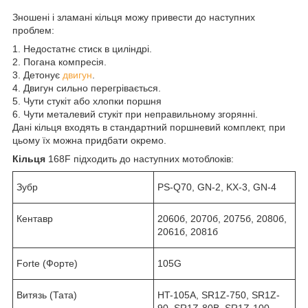
Зношені і зламані кільця можу привести до наступних
проблем:
1. Недостатнє стиск в циліндрі.
2. Погана компресія.
3. Детонує
двигун
.
4. Двигун сильно перегрівається.
5. Чути стукіт або хлопки поршня
6. Чути металевий стукіт при неправильному згорянні.
Дані кільця входять в стандартний поршневий комплект, при
цьому їх можна придбати окремо.
Кільця
168F підходить до наступних мотоблоків:
Зубр
PS-Q70, GN-2, KX-3, GN-4
Кентавр
2060б, 2070б, 2075б, 2080б,
2061б, 2081б
Forte (Форте)
105G
Витязь (Тата)
HT-105A, SR1Z-750, SR1Z-
90, SR1Z-80B, SR1Z-100