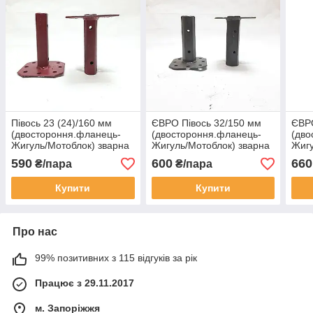
Півось 23 (24)/160 мм
ЄВРО Півось 32/150 мм
ЄВРО
(двостороння.фланець-
(двостороння.фланець-
(дво
Жигуль/Мотоблок) зварна
Жигуль/Мотоблок) зварна
Жигу
590
600
660
₴/пара
₴/пара
Купити
Купити
Про нас
99% позитивних з 115 відгуків за рік
Працює з 29.11.2017
м. Запоріжжя