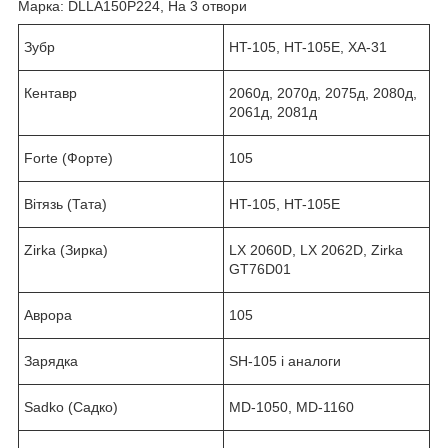
Марка: DLLA150P224, На 3 отвори
Зубр
HT-105, HT-105E, ХА-31
Кентавр
2060д, 2070д, 2075д, 2080д,
2061д, 2081д
Forte (Форте)
105
Вітязь (Тата)
HT-105, HT-105E
Zirka (Зирка)
LX 2060D, LX 2062D, Zirka
GT76D01
Аврора
105
Зарядка
SH-105 і аналоги
Sadko (Садко)
MD-1050, MD-1160