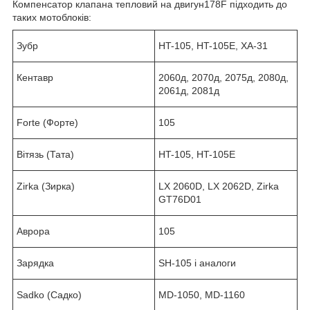
Компенсатор клапана тепловий на двигун178F підходить до
таких мотоблоків:
Зубр
HT-105, HT-105E, ХА-31
Кентавр
2060д, 2070д, 2075д, 2080д,
2061д, 2081д
Forte (Форте)
105
Вітязь (Тата)
HT-105, HT-105E
Zirka (Зирка)
LX 2060D, LX 2062D, Zirka
GT76D01
Аврора
105
Зарядка
SH-105 і аналоги
Sadko (Садко)
MD-1050, MD-1160