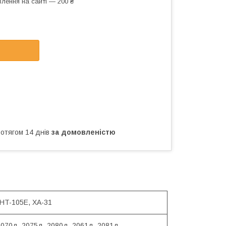
лення на сайті — 200 ₴
ротягом 14 днів
за домовленістю
 HT-105E, ХА-31
2070д, 2075д, 2080д, 2061д, 2081д