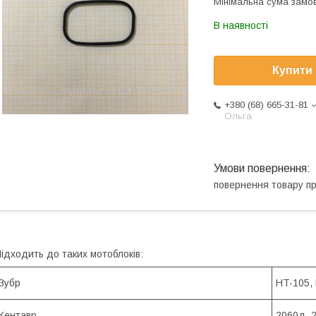
Мінімальна сума замов
В наявності
Купити
+380 (68) 665-31-81
Ольга
повернення товару п
ідходить до таких мотоблоків:
Зубр
HT-105,
Кентавр
2060д, 