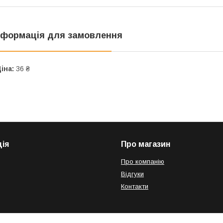
нформація для замовлення
іна:
36 ₴
ія
Про магазин
Про компанію
Відгуки
Контакти