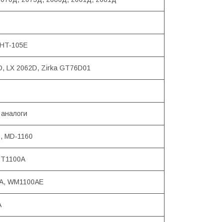
 HT-105E
D, LX 2062D, Zirka GT76D01
 аналоги
, MD-1160
BT1100A
A, WM1100AE
A