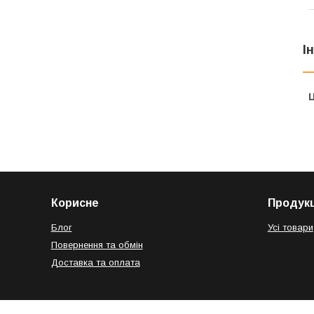
І
Ц
Корисне
Продукц
Блог
Усі товари
Повернення та обмін
Доставка та оплата