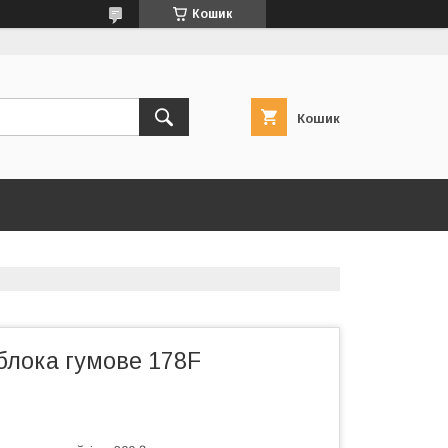
Кошик
Кошик
блока гумове 178F