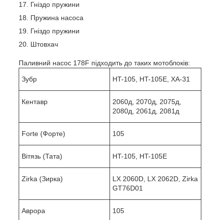
Гніздо пружини
Пружина насоса
Гніздо пружини
Штовхач
Паливний насос 178F підходить до таких мотоблоків:
Зубр
HT-105, HT-105E, ХА-31
Кентавр
2060д, 2070д, 2075д,
2080д, 2061д, 2081д
Forte (Форте)
105
Вітязь (Тата)
HT-105, HT-105E
Zirka (Зирка)
LX 2060D, LX 2062D, Zirka
GT76D01
Аврора
105