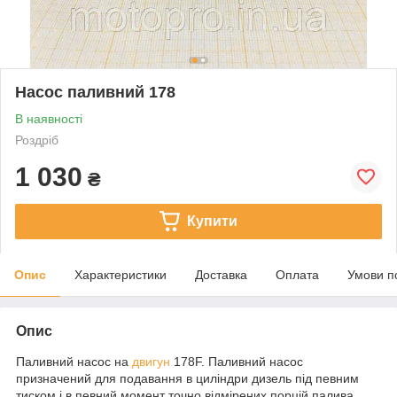
Насос паливний 178
В наявності
Роздріб
1 030
₴
Купити
Опис
Характеристики
Доставка
Оплата
Умови п
Опис
Паливний насос на
двигун
178F. Паливний насос
призначений для подавання в циліндри дизель під певним
тиском і в певний момент точно відмірених порцій палива.