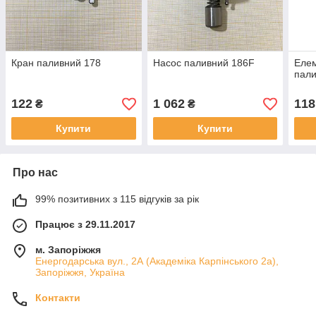
Кран паливний 178
Насос паливний 186F
Елем
пали
122
1 062
118
₴
₴
Купити
Купити
Про нас
99% позитивних з 115 відгуків за рік
Працює з 29.11.2017
м. Запоріжжя
Енергодарська вул., 2А (Академіка Карпінського 2а),
Запоріжжя, Україна
Контакти