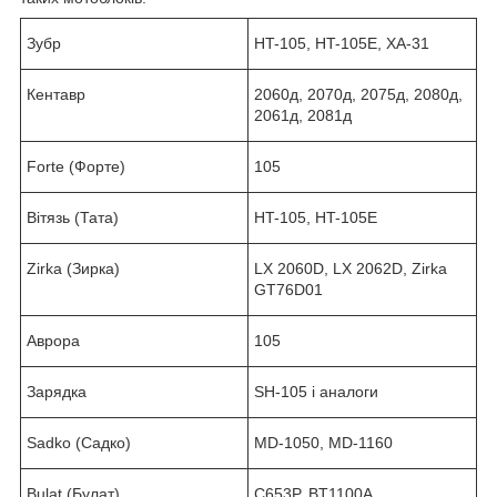
Зубр
HT-105, HT-105E, ХА-31
Кентавр
2060д, 2070д, 2075д, 2080д,
2061д, 2081д
Forte (Форте)
105
Вітязь (Тата)
HT-105, HT-105E
Zirka (Зирка)
LX 2060D, LX 2062D, Zirka
GT76D01
Аврора
105
Зарядка
SH-105 і аналоги
Sadko (Садко)
MD-1050, MD-1160
Bulat (Булат)
C653P, BT1100A