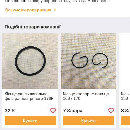
Повернення товару впродовж 14 днів за домовленістю
Всі умови повернення
Подібні товари компанії
Кільце ущільнювальне
Кільце стопорне пальця
Кіль
фільтра повітряного 178F
168 / 170
188
32
7
8
₴
₴/пара
₴/
Купити
Купити