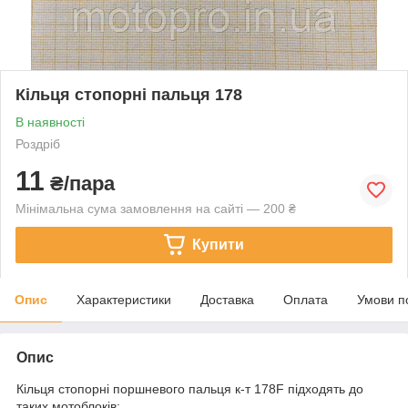
Кільця стопорні пальця 178
В наявності
Роздріб
11
₴/пара
Мінімальна сума замовлення на сайті — 200 ₴
Купити
Опис
Характеристики
Доставка
Оплата
Умови п
Опис
Кільця стопорні поршневого пальця к-т 178F підходять до
таких мотоблоків: