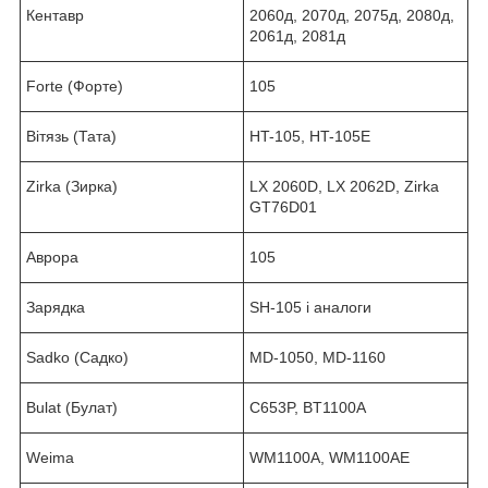
Кентавр
2060д, 2070д, 2075д, 2080д,
2061д, 2081д
Forte (Форте)
105
Вітязь (Тата)
HT-105, HT-105E
Zirka (Зирка)
LX 2060D, LX 2062D, Zirka
GT76D01
Аврора
105
Зарядка
SH-105 і аналоги
Sadko (Садко)
MD-1050, MD-1160
Bulat (Булат)
C653P, BT1100A
Weima
WM1100A, WM1100AE