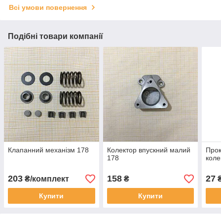
Всі умови повернення
Подібні товари компанії
Клапанний механізм 178
Колектор впускний малий
Прок
178
коле
203
158
27
₴/комплект
₴
Купити
Купити