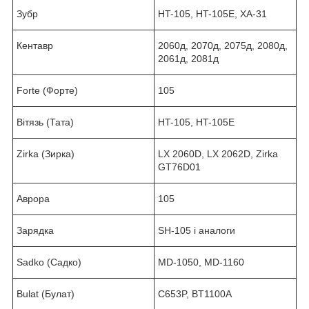
Зубр
HT-105, HT-105E, ХА-31
Кентавр
2060д, 2070д, 2075д, 2080д,
2061д, 2081д
Forte (Форте)
105
Вітязь (Тата)
HT-105, HT-105E
Zirka (Зирка)
LX 2060D, LX 2062D, Zirka
GT76D01
Аврора
105
Зарядка
SH-105 і аналоги
Sadko (Садко)
MD-1050, MD-1160
Bulat (Булат)
C653P, BT1100A