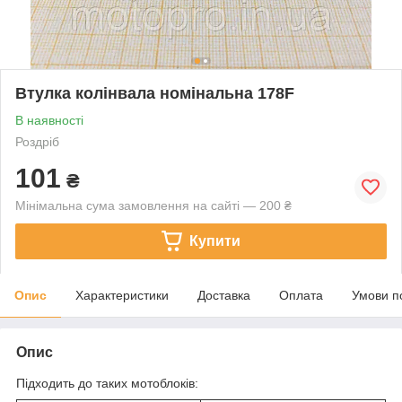
Втулка колінвала номінальна 178F
В наявності
Роздріб
101
₴
Мінімальна сума замовлення на сайті — 200 ₴
Купити
Опис
Характеристики
Доставка
Оплата
Умови п
Опис
Підходить до таких мотоблоків: