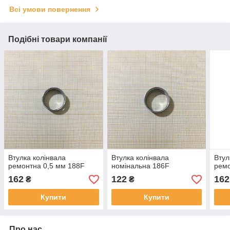
Всі умови повернення
Подібні товари компанії
Втулка колінвала
Втулка колінвала
Втул
ремонтна 0,5 мм 188F
номінальна 186F
ремо
162
122
162
₴
₴
Купити
Купити
Про нас