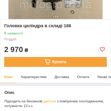
Головка циліндра в складі 188
В наявності
Роздріб
2 970
₴
Купити
Опис
Характеристики
Доставка
Оплата
Умови п
Опис
Підходить на бензинові
двигуни
з повітряним охолодженням,
потужністю 13 к.с.