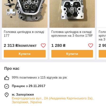
Головка циліндра в складі
Головка циліндра в складі
Голо
177
кріплення на 3 болти 178F
кріп
на 3
2 313
1 280
2 9
₴/комплект
₴
Купити
Купити
Про нас
99% позитивних з 115 відгуків за рік
Працює з 29.11.2017
м. Запоріжжя
Енергодарська вул., 2А (Академіка Карпінського 2а),
Запоріжжя, Україна