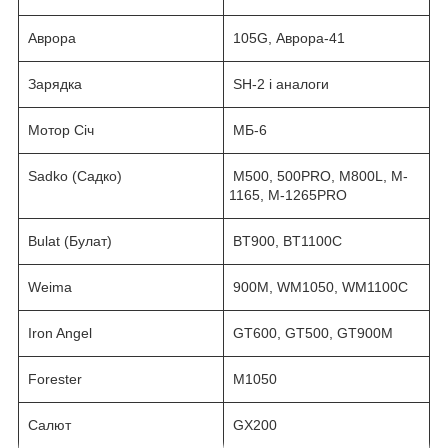
Аврора
105G, Аврора-41
Зарядка
SH-2 і аналоги
Мотор Січ
МБ-6
Sadko (Садко)
M500, 500PRO, M800L, M-
1165, M-1265PRO
Bulat (Булат)
BT900, BT1100C
Weima
900M, WM1050, WM1100C
Iron Angel
GT600, GT500, GT900M
Forester
M1050
Салют
GX200