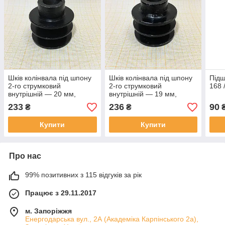
Шків колінвала під шпону
Шків колінвала під шпону
Підш
2-го струмковий
2-го струмковий
168 
внутрішній — 20 мм,
внутрішній — 19 мм,
зовнішній — 55 мм 168 /
зовнішній — 55 мм 168 /
233
236
90
₴
₴
170
170
Купити
Купити
Про нас
99% позитивних з 115 відгуків за рік
Працює з 29.11.2017
м. Запоріжжя
Енергодарська вул., 2А (Академіка Карпінського 2а),