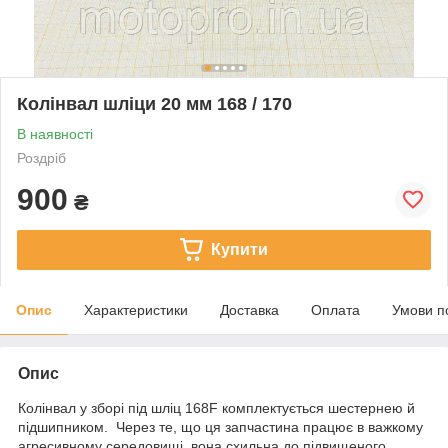
Колінвал шліци 20 мм 168 / 170
В наявності
Роздріб
900
₴
Купити
Опис
Характеристики
Доставка
Оплата
Умови п
Опис
Колінвал у зборі під шліц 168F комплектується шестернею й
підшипником. Через те, що ця запчастина працює в важкому
агресивному середовищі, вона схильна до підвищеного