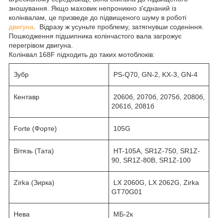
зношування. Якщо маховик непроникно з'єднаний із
колінвалам, це призведе до підвищеного шуму в роботі
двигуна
. Відразу ж усуньте проблему, затягнувши соденіння.
Пошкодження підшипника колінчастого вала загрожує
перегрівом двигуна.
Колінвал 168F підходить до таких мотоблоків:
Зубр
PS-Q70, GN-2, KX-3, GN-4
Кентавр
2060б, 2070б, 2075б, 2080б,
2061б, 2081б
Forte (Форте)
105G
Вітязь (Тата)
HT-105A, SR1Z-750, SR1Z-
90, SR1Z-80B, SR1Z-100
Zirka (Зирка)
LX 2060G, LX 2062G, Zirka
GT70G01
Нева
МБ-2к