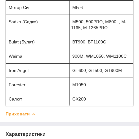
Мотор Січ
МБ-6
Sadko (Садко)
M500, 500PRO, M800L, M-
1165, M-1265PRO
Bulat (Булат)
BT900, BT1100C
Weima
900M, WM1050, WM1100C
Iron Angel
GT600, GT500, GT900M
Forester
M1050
Салют
GX200
Приховати
Характеристики