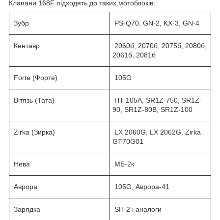
Клапани 168F підходять до таких мотоблоків:
Зубр
PS-Q70, GN-2, KX-3, GN-4
Кентавр
2060б, 2070б, 2075б, 2080б,
2061б, 2081б
Forte (Форте)
105G
Вітязь (Тата)
HT-105A, SR1Z-750, SR1Z-
90, SR1Z-80B, SR1Z-100
Zirka (Зирка)
LX 2060G, LX 2062G, Zirka
GT70G01
Нева
МБ-2к
Аврора
105G, Аврора-41
Зарядка
SH-2 і аналоги