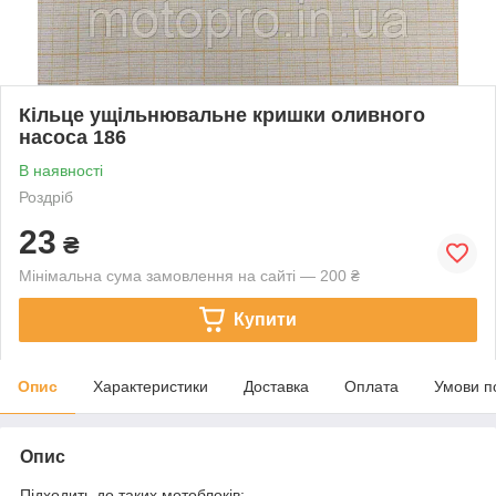
Кільце ущільнювальне кришки оливного
насоса 186
В наявності
Роздріб
23
₴
Мінімальна сума замовлення на сайті — 200 ₴
Купити
Опис
Характеристики
Доставка
Оплата
Умови п
Опис
Підходить до таких мотоблоків: