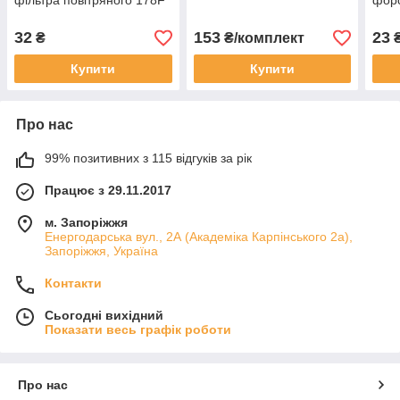
фільтра повітряного 178F
форс
32
153
23
₴
₴/комплект
Купити
Купити
Про нас
99% позитивних з 115 відгуків за рік
Працює з 29.11.2017
м. Запоріжжя
Енергодарська вул., 2А (Академіка Карпінського 2а),
Запоріжжя, Україна
Контакти
Сьогодні вихідний
Показати весь графік роботи
Про нас