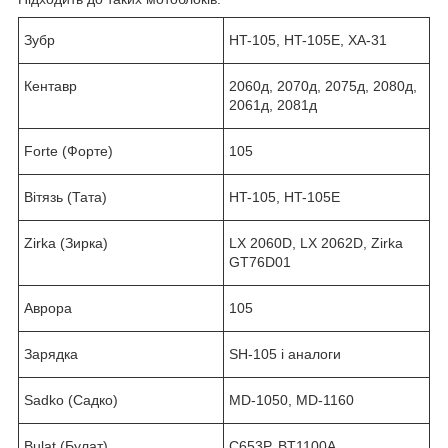
Зубр
HT-105, HT-105E, ХА-31
Кентавр
2060д, 2070д, 2075д, 2080д,
2061д, 2081д
Forte (Форте)
105
Вітязь (Тата)
HT-105, HT-105E
Zirka (Зирка)
LX 2060D, LX 2062D, Zirka
GT76D01
Аврора
105
Зарядка
SH-105 і аналоги
Sadko (Садко)
MD-1050, MD-1160
Bulat (Булат)
C653P, BT1100A