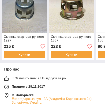
Склянка стартера ручного
Склянка стартера ручного
Скля
192F
186F
188
215
223
90
₴
₴
Купити
Купити
Про нас
99% позитивних з 115 відгуків за рік
Працює з 29.11.2017
м. Запоріжжя
Енергодарська вул., 2А (Академіка Карпінського 2а),
Запоріжжя, Україна