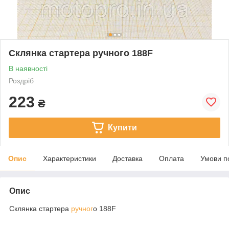
Склянка стартера ручного 188F
В наявності
Роздріб
223
₴
Купити
Опис
Характеристики
Доставка
Оплата
Умови п
Опис
Склянка стартера
ручног
о 188F