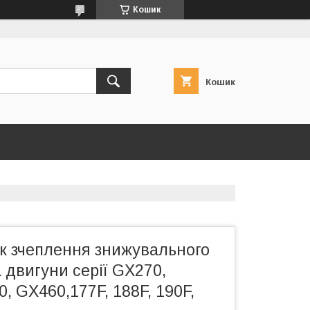
Кошик
Кошик
к зчеплення знижувального
 двигуни серії GX270,
, GX460,177F, 188F, 190F,