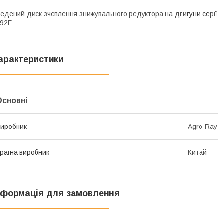
едений диск зчеплення знижувального редуктора на дви
гуни се
рі
92F
арактеристики
Основні
иробник
Аgro-Ray
раїна виробник
Китай
нформація для замовлення