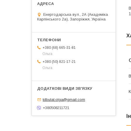
В
1
Енергодарська вул., 2А (Академіка
Карпінського 2а), Запоріжжя, Україна
Х
+380 (68) 665-31-81
Ольга
+380 (50) 821-17-21
Ольга
В
К
tdbulat.olga@gmail.com
+380508211721
І