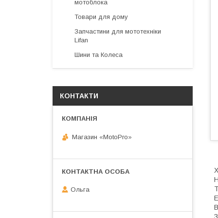
мотоблока
Товари для дому
Запчастини для мототехніки
Lifan
Шини та Колеса
КОНТАКТИ
Магазин «MotoPro»
Х
Н
Т
Ольга
E
В
З