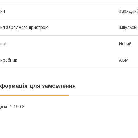
ип
Зарядни
ип зарядного пристрою
Імпульсні
Стан
Новий
иробник
AGM
нформація для замовлення
іна:
1 190 ₴