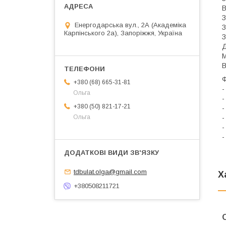
В
З
Енергодарська вул., 2А (Академіка
З
Карпінського 2а), Запоріжжя, Україна
З
Д
М
В
Ф
+380 (68) 665-31-81
-
Ольга
-
+380 (50) 821-17-21
-
-
Ольга
-
-
tdbulat.olga@gmail.com
Х
+380508211721