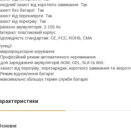
ихідний захист від короткого замикання: Так
ахист без батареї: Так
ахист від перенапруги: Так
ахист від перегріву: Так
іапазон акумуляторів: 2-150 Ач
атеріал: пластиковий корпус
ідповідність стандартам: CE, FCC, ROHS, CMA
ункції:
 мікропроцесорне керування
 Професійний режим автоматичного перемикання
 для заряджання акумуляторів AGM, GEL, SLA та Wet.
 захист від перегріву, перезарядки, короткого замикання та зворотн
 Режим відновлення батареї
 максимально збільшує термін служби батареї
арактеристики
Основні