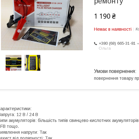
ремонту
1 190 ₴
Немає в наявності
К
+380 (68) 665-31-81
Ольга
повернення товару п
арактеристики:
апруга: 12 В / 24 В
ипи акумуляторів: більшість типів свинцево-кислотних акумуляторів,
FB тощо.
иявлення напруги: Так
ахист від полярності: Так