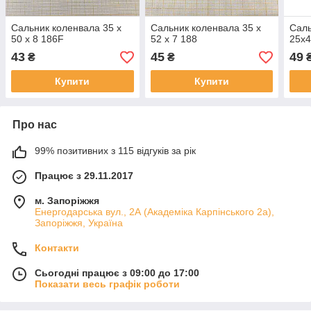
Сальник коленвала 35 х
Сальник коленвала 35 х
Саль
50 х 8 186F
52 х 7 188
25х4
43
45
49
₴
₴
Купити
Купити
Про нас
99% позитивних з 115 відгуків за рік
Працює з 29.11.2017
м. Запоріжжя
Енергодарська вул., 2А (Академіка Карпінського 2а),
Запоріжжя, Україна
Контакти
Сьогодні працює з 09:00 до 17:00
Показати весь графік роботи