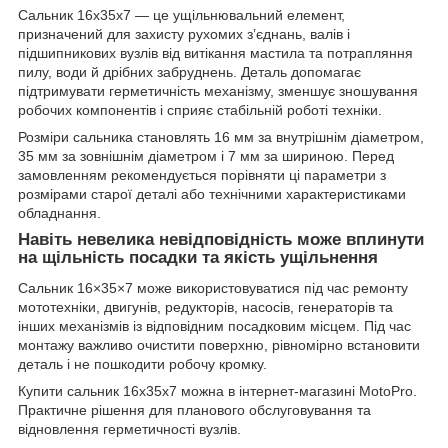
Сальник 16х35х7 — це ущільнювальний елемент,
призначений для захисту рухомих з’єднань, валів і
підшипникових вузлів від витікання мастила та потрапляння
пилу, води й дрібних забруднень. Деталь допомагає
підтримувати герметичність механізму, зменшує зношування
робочих компонентів і сприяє стабільній роботі техніки.
Розміри сальника становлять 16 мм за внутрішнім діаметром,
35 мм за зовнішнім діаметром і 7 мм за шириною. Перед
замовленням рекомендується порівняти ці параметри з
розмірами старої деталі або технічними характеристиками
обладнання.
Навіть невелика невідповідність може вплинути
на щільність посадки та якість ущільнення
Сальник 16×35×7 може використовуватися під час ремонту
мототехніки, двигунів, редукторів, насосів, генераторів та
інших механізмів із відповідним посадковим місцем. Під час
монтажу важливо очистити поверхню, рівномірно встановити
деталь і не пошкодити робочу кромку.
Купити сальник 16х35х7 можна в інтернет-магазині MotoPro.
Практичне рішення для планового обслуговування та
відновлення герметичності вузлів.