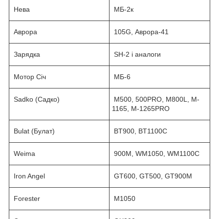
Нева
МБ-2к
Аврора
105G, Аврора-41
Зарядка
SH-2 і аналоги
Мотор Січ
МБ-6
Sadko (Садко)
M500, 500PRO, M800L, M-
1165, M-1265PRO
Bulat (Булат)
BT900, BT1100C
Weima
900M, WM1050, WM1100C
Iron Angel
GT600, GT500, GT900M
Forester
M1050