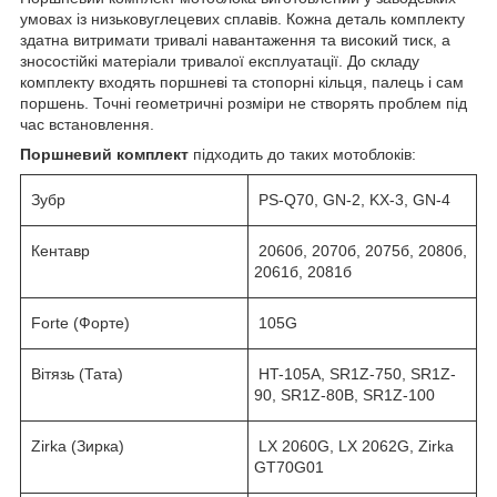
умовах із низьковуглецевих сплавів. Кожна деталь комплекту
здатна витримати тривалі навантаження та високий тиск, а
зносостійкі матеріали тривалої експлуатації. До складу
комплекту входять поршневі та стопорні кільця, палець і сам
поршень. Точні геометричні розміри не створять проблем під
час встановлення.
Поршневий комплект
підходить до таких мотоблоків:
Зубр
PS-Q70, GN-2, KX-3, GN-4
Кентавр
2060б, 2070б, 2075б, 2080б,
2061б, 2081б
Forte (Форте)
105G
Вітязь (Тата)
HT-105A, SR1Z-750, SR1Z-
90, SR1Z-80B, SR1Z-100
Zirka (Зирка)
LX 2060G, LX 2062G, Zirka
GT70G01