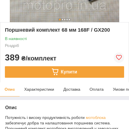
Поршневий комплект 68 мм 168F / GX200
В наявності
Роздріб
389
₴/комплект
Купити
Опис
Характеристики
Доставка
Оплата
Умови п
Опис
Потужність і високу продуктивність роботи
мотоблока
забезпечує добра та налаштовання поршнева система.
Поршневий комплект мотоблока виготовлений у заводських