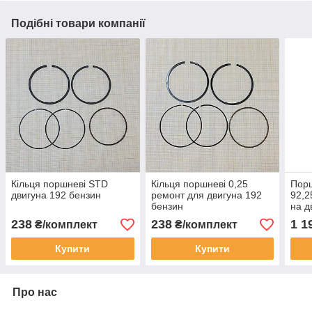
Подібні товари компанії
Кільця поршневі STD
Кільця поршневі 0,25
Пор
двигуна 192 бензин
ремонт для двигуна 192
92,2
бензин
на д
238
238
1 1
₴/комплект
₴/комплект
Купити
Купити
Про нас