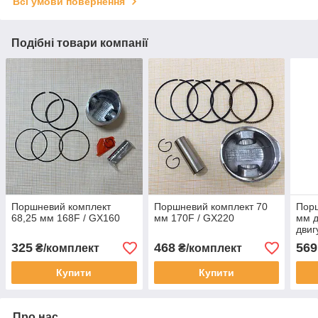
Всі умови повернення
Подібні товари компанії
Поршневий комплект
Поршневий комплект 70
Порш
68,25 мм 168F / GX160
мм 170F / GX220
мм д
двиг
325
468
569
₴/комплект
₴/комплект
Купити
Купити
Про нас