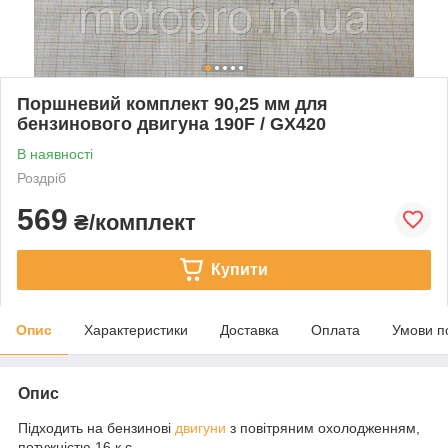
Поршневий комплект 90,25 мм для
бензинового двигуна 190F / GX420
В наявності
Роздріб
569
₴/комплект
Купити
Опис
Характеристики
Доставка
Оплата
Умови п
Опис
Підходить на бензинові
двигуни
з повітряним охолодженням,
потужністю 16 к.с.