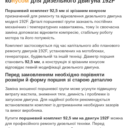
ко
нусом
для дизельного двигуна 192F
Поршневий комплект 92,5 мм зі зрізаним конусом
призначений для ремонту та відновлення дизельного двигуна
моделі 192F. Деталі поршневої групи зазнають постійних
механічних і температурних навантажень, тому їх своєчасна
заміна допомагає відновити компресію, стабільну роботу
мотора та його потужність.
Комплект застосовується під час капітального або планового
ремонту двигунів 192F, установлених на мотоблоках,
генераторах, будівельній та іншій техніці. Діаметр поршня
становить
92,5 мм
, а конструкція зі зрізаним конусом
відповідає певній модифікації дизельного двигуна.
Перед замовленням необхідно порівняти
розміри й форму поршня зі старою деталлю
Заміна зношеної поршневої групи може усунути підвищену
витрату мастила, зниження тяги, димність і проблеми із
запуском двигуна. Для надійної роботи рекомендується
встановлювати комплект із дотриманням необхідних зазорів
та вимог виробника.
Купити
поршневий комплект 92,5 мм на двигун 192F
можна
для професійного ремонту дизельної техніки. Перед