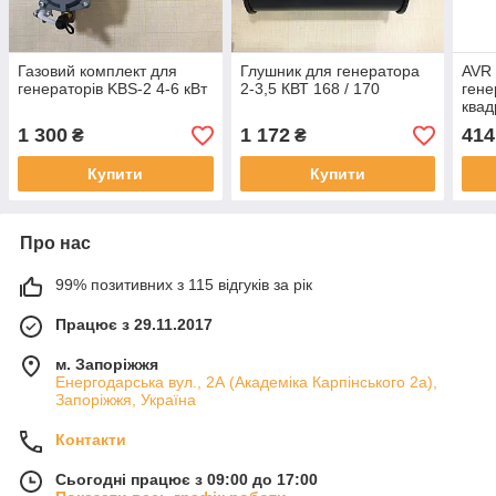
Газовий комплект для
Глушник для генератора
AVR 
генераторів KBS-2 4-6 кВт
2-3,5 КВТ 168 / 170
гене
квад
1 300
1 172
414
₴
₴
Купити
Купити
Про нас
99% позитивних з 115 відгуків за рік
Працює з 29.11.2017
м. Запоріжжя
Енергодарська вул., 2А (Академіка Карпінського 2а),
Запоріжжя, Україна
Контакти
Сьогодні працює з 09:00 до 17:00