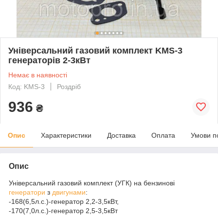
Універсальний газовий комплект KMS-3
генераторів 2-3кВт
Немає в наявності
Код: KMS-3
Роздріб
936
₴
Опис
Характеристики
Доставка
Оплата
Умови п
Опис
Універсальний газовий комплект (УГК) на бензинові
генератори
з
двигунами
:
-168(6,5л.с.)-генератор 2,2-3,5кВт,
-170(7,0л.с.)-генератор 2,5-3,5кВт