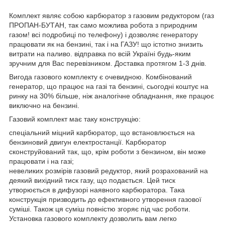
Комплект являє собою карбюратор з газовим редуктором (газ
ПРОПАН-БУТАН, так само можлива робота з природним
газом! всі подробиці по телефону) і дозволяє генератору
працювати як на бензині, так і на ГАЗУ! що істотно знизить
витрати на паливо. відправка по всій Україні будь-яким
зручним для Вас перевізником. Доставка протягом 1-3 днів.
Вигода газового комплекту є очевидною. Комбінований
генератор, що працює на газі та бензині, сьогодні коштує на
ринку на 30% більше, ніж аналогічне обладнання, яке працює
виключно на бензині.
Газовий комплект має таку конструкцію:
спеціальний міцний карбюратор, що встановлюється на
бензиновий двигун електростанції. Карбюратор
сконструйований так, що, крім роботи з бензином, він може
працювати і на газі;
невеликих розмірів газовий редуктор, який розрахований на
деякий вихідний тиск газу, що подається. Цей тиск
утворюється в дифузорі наявного карбюратора. Така
конструкція призводить до ефективного утворення газової
суміші. Також ця суміш повністю згоряє під час роботи.
Установка газового комплекту дозволить вам легко