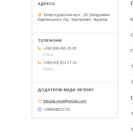
Енергодарська вул., 2А (Академіка
К
Карпінського 2а), Запоріжжя, Україна
+380 (68) 665-31-81
П
Ольга
+380 (50) 821-17-21
Т
Ольга
Т
tdbulat.olga@gmail.com
+380508211721
Т
Т