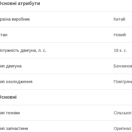
Основні атрибути
раїна виробник
Китай
Стан
Новий
отужність двигуна, л. с.
18 к. с.
ип двигуна
Бензино
ип охолодження
Повітрян
Основні
ип техніки
Сільсько
ип запчастини
Оригінал