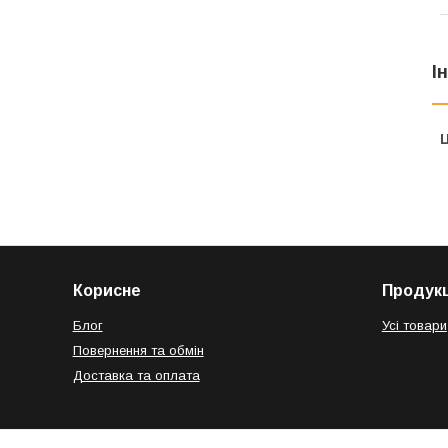
І
Ц
Корисне
Продукц
Блог
Усі товари
Повернення та обмін
Доставка та оплата