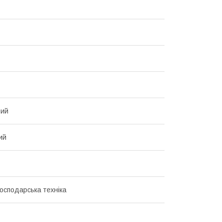
вий
ий
господарська техніка