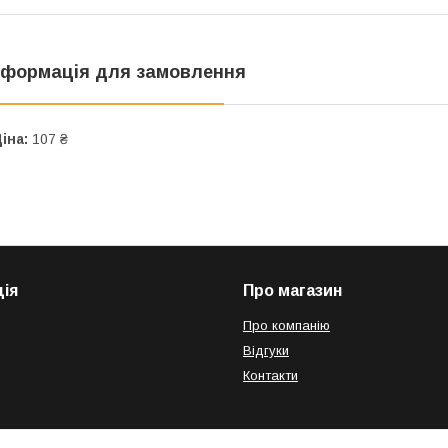
нформація для замовлення
іна:
107 ₴
ія
Про магазин
Про компанію
Відгуки
Контакти