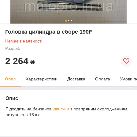
Головка цилиндра в сборе 190F
Немає в наявності
Роздріб
2 264
₴
Опис
Характеристики
Доставка
Оплата
Умови п
Опис
Підходить на бензинові
двигуни
з повітряним охолодженням,
потужністю 16 к.с.