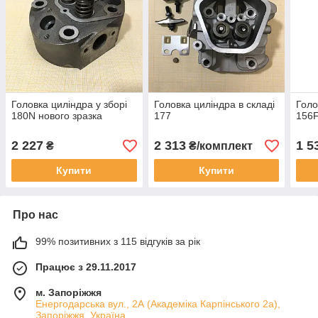
Головка циліндра у зборі
Головка циліндра в складі
Голо
180N нового зразка
177
156
2 227
2 313
1 5
₴
₴/комплект
Купити
Купити
Про нас
99% позитивних з 115 відгуків за рік
Працює з 29.11.2017
м. Запоріжжя
Енергодарська вул., 2А (Академіка Карпінського 2а),
Запоріжжя, Україна