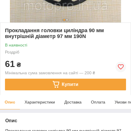
Прокладання головки циліндра 90 мм
внутрішній діаметр 97 мм 190N
В наявності
Роздріб
61
₴
Мінімальна сума замовлення на сайті — 200 ₴
Купити
Опис
Характеристики
Доставка
Оплата
Умови п
Опис
Прокладання головки циліндра 90 мм внутрішній діаметр 97