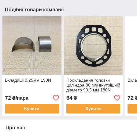
Подібні товари компанії
Вкладиші 0,25мм 190N
Прокладання головки
Вкла
циліндра 80 мм внутрішній
діаметр 90,5 мм 180N
72
64
72
₴/пара
₴
₴
Купити
Купити
Про нас