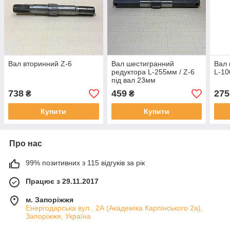
Вал вторинний Z-6
Вал шестигранний
Вал 
редуктора L-255мм / Z-6
L-10
під вал 23мм
738
459
275
₴
₴
Купити
Купити
Про нас
99% позитивних з 115 відгуків за рік
Працює з 29.11.2017
м. Запоріжжя
Енергодарська вул., 2А (Академіка Карпінського 2а),
Запоріжжя, Україна