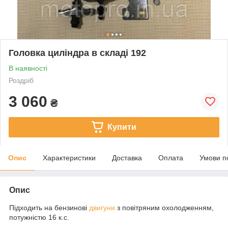
Головка циліндра в складі 192
В наявності
Роздріб
3 060
₴
Купити
Опис
Характеристики
Доставка
Оплата
Умови п
Опис
Підходить на бензинові
двигуни
з повітряним охолодженням,
потужністю 16 к.с.