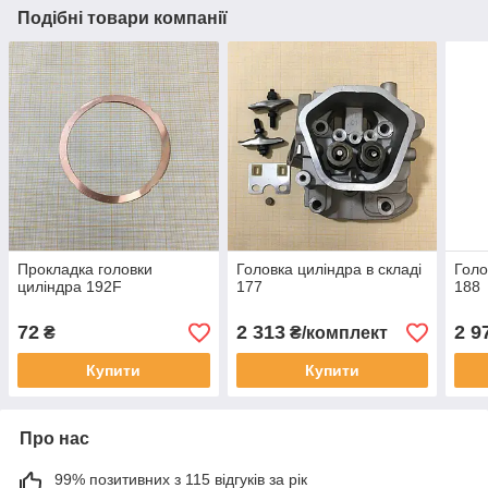
Подібні товари компанії
Прокладка головки
Головка циліндра в складі
Голо
циліндра 192F
177
188
72
2 313
2 9
₴
₴/комплект
Купити
Купити
Про нас
99% позитивних з 115 відгуків за рік