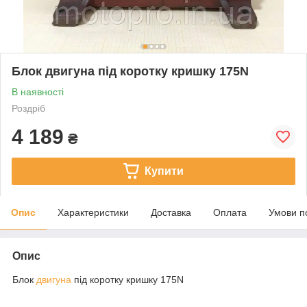
Блок двигуна під коротку кришку 175N
В наявності
Роздріб
4 189
₴
Купити
Опис
Характеристики
Доставка
Оплата
Умови п
Опис
Блок
двигуна
під коротку кришку 175N