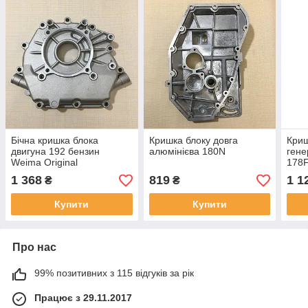
Бічна кришка блока
Кришка блоку довга
Криш
двигуна 192 бензин
алюмінієва 180N
гене
Weima Original
178
1 368
819
1 1
₴
₴
Купити
Купити
Про нас
99% позитивних з 115 відгуків за рік
Працює з 29.11.2017