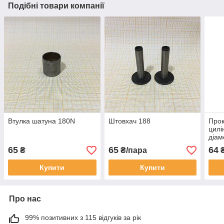
Подібні товари компанії
Втулка шатуна 180N
Штовхач 188
Прок
цилі
діам
65
65
64
₴
₴/пара
Купити
Купити
Про нас
99% позитивних з 115 відгуків за рік