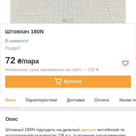
Штовхач 180N
В наявності
Роздріб
72
₴/пара
Мінімальна сума замовлення на сайті — 200 ₴
Купити
Опис
Характеристики
Доставка
Оплата
Умови п
Опис
Штовхачі 180N підходять на дизельні
двигуни
мотоблоків та
мототракторів потужністю 7/8 л.с. із водяним охолодженням.