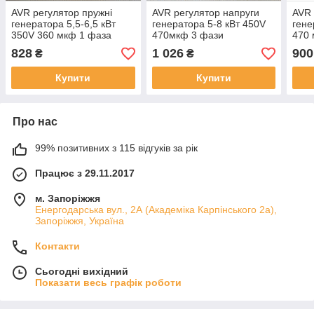
AVR регулятор пружні
AVR регулятор напруги
AVR 
генератора 5,5-6,5 кВт
генератора 5-8 кВт 450V
гене
350V 360 мкф 1 фаза
470мкф 3 фази
470 
828
1 026
900
₴
₴
Купити
Купити
Про нас
99% позитивних з 115 відгуків за рік
Працює з 29.11.2017
м. Запоріжжя
Енергодарська вул., 2А (Академіка Карпінського 2а),
Запоріжжя, Україна
Контакти
Сьогодні вихідний
Показати весь графік роботи