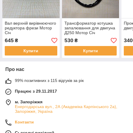
Вал верхній вирівнюючого
Трансформатор котушка
Прок
редуктора фрези Мотор
запалювання для двигуна
двиг
Січ
Д250 Мотор Січ
645
530
340
₴
₴
Купити
Купити
Про нас
99% позитивних з 115 відгуків за рік
Працює з 29.11.2017
м. Запоріжжя
Енергодарська вул., 2А (Академіка Карпінського 2а),
Запоріжжя, Україна
Контакти
Сьогодні вихідний