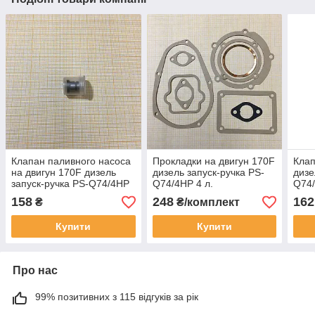
Клапан паливного насоса
Прокладки на двигун 170F
Клап
на двигун 170F дизель
дизель запуск-ручка PS-
дизе
запуск-ручка PS-Q74/4HP
Q74/4HP 4 л.
Q74/
4 л.с.
158
248
162
₴
₴/комплект
Купити
Купити
Про нас
99% позитивних з 115 відгуків за рік