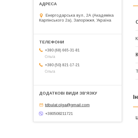
Енергодарська вул., 2А (Академіка
Карпінського 2а), Запоріжжя, Україна
К
+380 (68) 665-31-81
Ольга
+380 (50) 821-17-21
Т
Ольга
І
tdbulat.olga@gmail.com
+380508211721
Ц