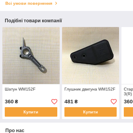
Всі умови повернення
Подібні товари компанії
Шатун WM152F
Глушник двигуна WM152F
Ста
3(R)
360
481
360
₴
₴
Купити
Купити
Про нас