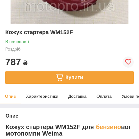
Кожух стартера WM152F
В наявності
Роздріб
787
₴
Купити
Опис
Характеристики
Доставка
Оплата
Умови п
Опис
Кожух стартера WM152F для
бензино
вої
мотопомпи Weima