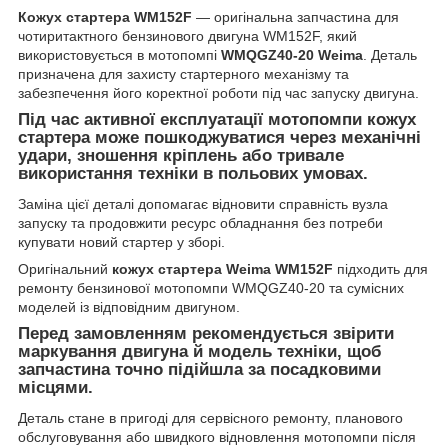
Кожух стартера WM152F
— оригінальна запчастина для
чотиритактного бензинового двигуна WM152F, який
використовується в мотопомпі
WMQGZ40-20 Weima
. Деталь
призначена для захисту стартерного механізму та
забезпечення його коректної роботи під час запуску двигуна.
Під час активної експлуатації мотопомпи кожух
стартера може пошкоджуватися через механічні
удари, зношення кріплень або тривале
використання техніки в польових умовах.
Заміна цієї деталі допомагає відновити справність вузла
запуску та продовжити ресурс обладнання без потреби
купувати новий стартер у зборі.
Оригінальний
кожух стартера Weima WM152F
підходить для
ремонту бензинової мотопомпи WMQGZ40-20 та сумісних
моделей із відповідним двигуном.
Перед замовленням рекомендується звірити
маркування двигуна й модель техніки, щоб
запчастина точно підійшла за посадковими
місцями.
Деталь стане в пригоді для сервісного ремонту, планового
обслуговування або швидкого відновлення мотопомпи після