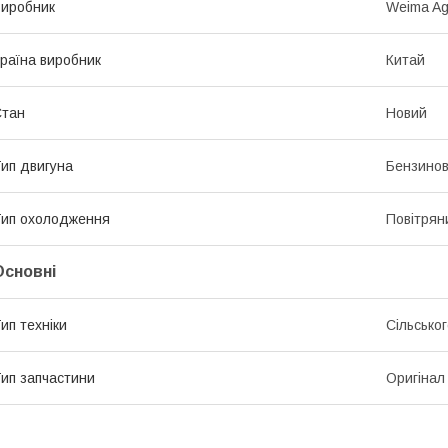
иробник
Weima Agr
раїна виробник
Китай
Стан
Новий
ип двигуна
Бензино
ип охолодження
Повітрян
Основні
ип техніки
Сільсько
ип запчастини
Оригінал