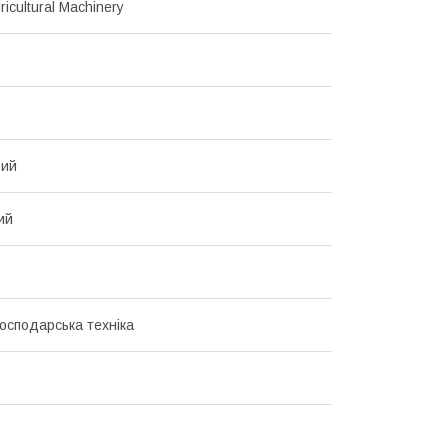
icultural Machinery
вий
ий
господарська техніка