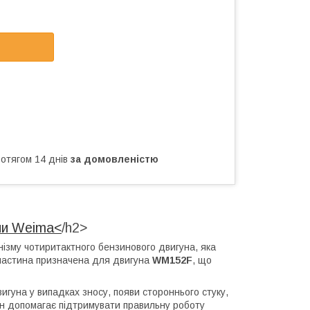
ротягом 14 днів
за домовленістю
пи Weima<
/h2>
зму чотиритактного бензинового двигуна, яка
пчастина призначена для двигуна
WM152F
, що
игуна у випадках зносу, появи стороннього стуку,
н допомагає підтримувати правильну роботу