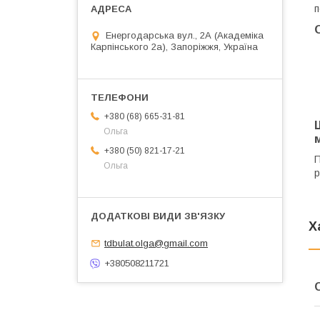
п
Енергодарська вул., 2А (Академіка
Карпінського 2а), Запоріжжя, Україна
+380 (68) 665-31-81
Ольга
+380 (50) 821-17-21
П
Ольга
р
Х
tdbulat.olga@gmail.com
+380508211721