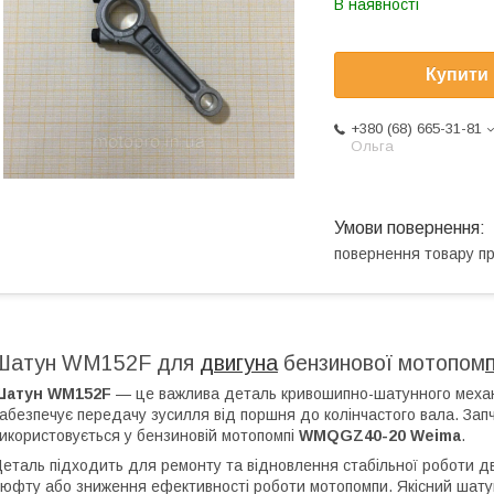
В наявності
Купити
+380 (68) 665-31-81
Ольга
повернення товару п
Шатун WM152F для
двигуна
бензинової мотопом
Шатун WM152F
— це важлива деталь кривошипно-шатунного механі
абезпечує передачу зусилля від поршня до колінчастого вала. За
икористовується у бензиновій мотопомпі
WMQGZ40-20 Weima
.
еталь підходить для ремонту та відновлення стабільної роботи дв
юфту або зниження ефективності роботи мотопомпи. Якісний шату