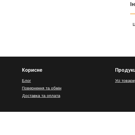
І
Ц
Корисне
Продукц
Блог
Усі товари
Повернення та обмін
Доставка та оплата