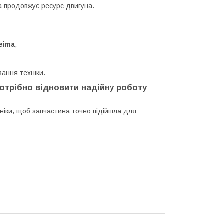
а продовжує ресурс двигуна.
eima
;
ання техніки.
отрібно відновити надійну роботу
іки, щоб запчастина точно підійшла для