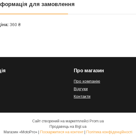
нформація для замовлення
іна:
360 ₴
ія
Про магазин
Про компанію
Відгуки
Контакти
Сайт створений на маркетплейсі
Prom.ua
Продавець на Bigl.ua
Магазин «MotoPro» |
Поскаржитися на контент
|
Політика конфіденційності