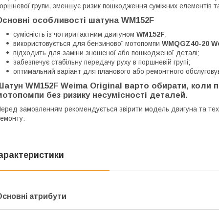
оршневої групи, зменшує ризик пошкодження суміжних елементів т
Основні особливості шатуна WM152F
сумісність із чотиритактним двигуном
WM152F
;
використовується для бензинової мотопомпи
WMQGZ40-20 W
підходить для заміни зношеної або пошкодженої деталі;
забезпечує стабільну передачу руху в поршневій групі;
оптимальний варіант для планового або ремонтного обслуговув
Шатун WM152F Weima Original
варто обирати, коли п
мотопомпи без ризику несумісності деталей.
еред замовленням рекомендується звірити модель двигуна та техн
емонту.
арактеристики
Основні атрибути