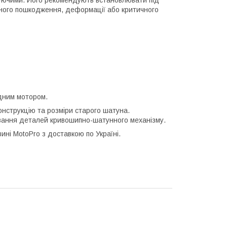
ічного пошкодження, деформації або критичного
ідним мотором.
нструкцію та розміри старого шатуна.
ання деталей кривошипно-шатунного механізму.
ині MotoPro з доставкою по Україні.