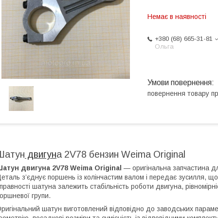
Немає в наявності
+380 (68) 665-31-81
Ольга
повернення товару п
Шатун
двигун
а 2V78 бензин Weima Original
атун двигуна 2V78 Weima Original
— оригінальна запчастина дл
еталь з’єднує поршень із колінчастим валом і передає зусилля, що 
правності шатуна залежить стабільність роботи двигуна, рівномірні
оршневої групи.
ригінальний шатун виготовлений відповідно до заводських парам
еометрію, посадкові розміри та сумісність із відповідними компле