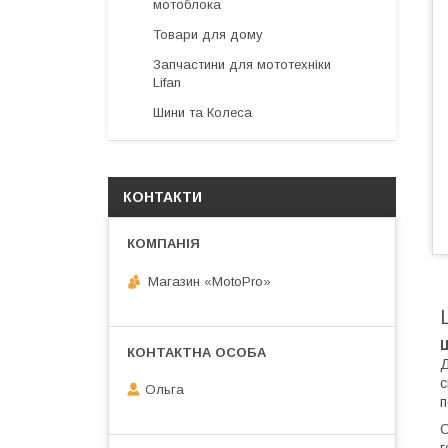
мотоблока
Товари для дому
Запчастини для мототехніки
Lifan
Шини та Колеса
КОНТАКТИ
Магазин «MotoPro»
Ш
Д
с
Ольга
п
О
г