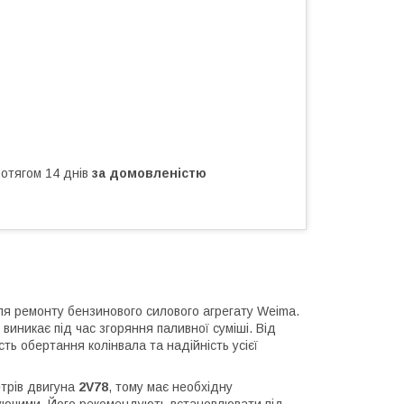
ротягом 14 днів
за домовленістю
я ремонту бензинового силового агрегату Weima.
виникає під час згоряння паливної суміші. Від
сть обертання колінвала та надійність усієї
етрів двигуна
2V78
, тому має необхідну
ктуючими. Його рекомендують встановлювати під