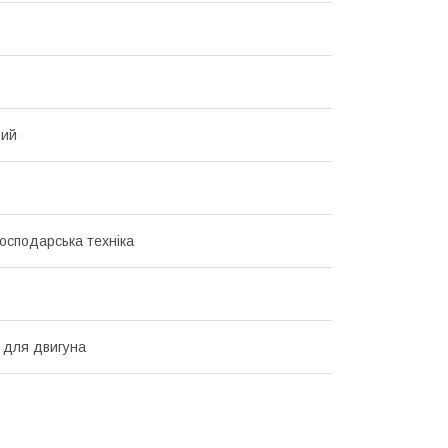
вий
господарська техніка
 для двигуна