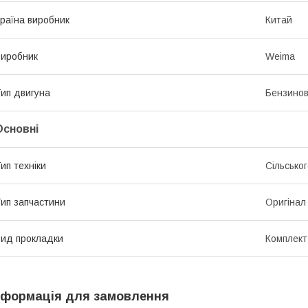
раїна виробник
Китай
иробник
Weima
ип двигуна
Бензино
Основні
ип техніки
Сільсько
ип запчастини
Оригінал
ид прокладки
Комплект
нформація для замовлення