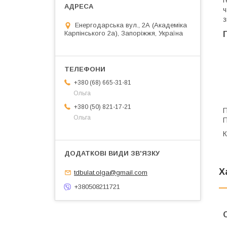
ч
з
Енергодарська вул., 2А (Академіка
Карпінського 2а), Запоріжжя, Україна
+380 (68) 665-31-81
Ольга
+380 (50) 821-17-21
П
Ольга
П
Х
tdbulat.olga@gmail.com
+380508211721