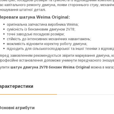
ас капітального ремонту двигуна, появи стороннього стуку, механ
ношування штатної деталі.
Переваги шатуна Weima Original:
оригінальна запчастина виробника Weima;
сумісність із бензиновим двигуном 2V78;
точні заводські посадкові розміри;
стійкість до інтенсивних механічних навантажень;
можливість відновити коректну роботу двигуна;
підходить для сільськогосподарської та іншої техніки з відпов
еред замовленням рекомендується звірити маркування двигуна, ко
рофесійне встановлення допоможе уникнути передчасного зношув
Купити
шатун двигуна 2V78 бензин Weima Original
можна в магаз
арактеристики
Основні атрибути