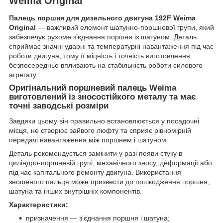
Weima Original
Палець поршня для дизельного двигуна 192F Weima
Original
— важливий елемент шатунно-поршневої групи, який
забезпечує рухоме з’єднання поршня із шатуном. Деталь
сприймає значні ударні та температурні навантаження під час
роботи двигуна, тому її міцність і точність виготовлення
безпосередньо впливають на стабільність роботи силового
агрегату.
Оригінальний поршневий палець Weima
виготовлений із зносостійкого металу та має
точні заводські розміри
Завдяки цьому він правильно встановлюється у посадочні
місця, не створює зайвого люфту та сприяє рівномірній
передачі навантаження між поршнем і шатуном.
Деталь рекомендується замінити у разі появи стуку в
циліндро-поршневій групі, механічного зносу, деформації або
під час капітального ремонту двигуна. Використання
зношеного пальця може призвести до пошкодження поршня,
шатуна та інших внутрішніх компонентів.
Характеристики:
призначення — з’єднання поршня і шатуна;