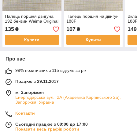
Палець поршня двигуна
Палець поршня на двигун
Вкла
192 бензин Weima Original
188F
188
135
107
149
₴
₴
Купити
Купити
Про нас
99% позитивних з 115 відгуків за рік
Працює з 29.11.2017
м. Запоріжжя
Енергодарська вул., 2А (Академіка Карпінського 2а),
Запоріжжя, Україна
Контакти
Сьогодні працює з 09:00 до 17:00
Показати весь графік роботи