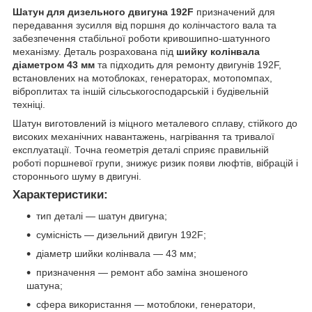
Шатун для дизельного двигуна 192F
призначений для
передавання зусилля від поршня до колінчастого вала та
забезпечення стабільної роботи кривошипно-шатунного
механізму. Деталь розрахована під
шийку колінвала
діаметром 43 мм
та підходить для ремонту двигунів 192F,
встановлених на мотоблоках, генераторах, мотопомпах,
віброплитах та іншій сільськогосподарській і будівельній
техніці.
Шатун виготовлений із міцного металевого сплаву, стійкого до
високих механічних навантажень, нагрівання та тривалої
експлуатації. Точна геометрія деталі сприяє правильній
роботі поршневої групи, знижує ризик появи люфтів, вібрацій і
стороннього шуму в двигуні.
Характеристики:
тип деталі — шатун двигуна;
сумісність — дизельний двигун 192F;
діаметр шийки колінвала — 43 мм;
призначення — ремонт або заміна зношеного
шатуна;
сфера використання — мотоблоки, генератори,