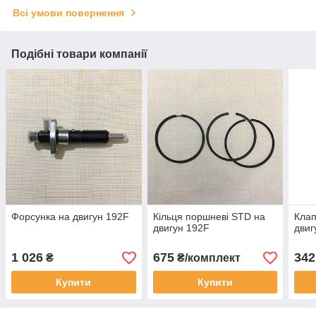
Всі умови повернення
Подібні товари компанії
Форсунка на двигун 192F
Кільця поршневі STD на
Клап
двигун 192F
двиг
1 026
675
342
₴
₴/комплект
Купити
Купити