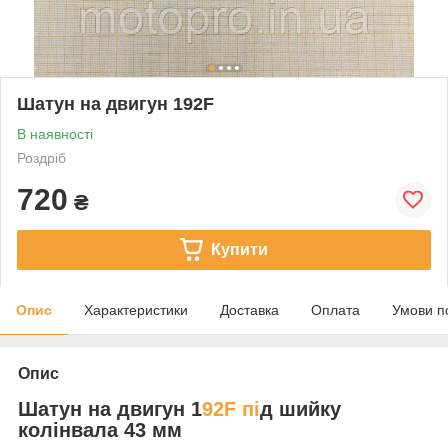
Шатун на двигун 192F
В наявності
Роздріб
720
₴
Купити
Опис
Характеристики
Доставка
Оплата
Умови п
Опис
Шатун на двигун 1
92F пі
д шийку
колінвала 43 мм