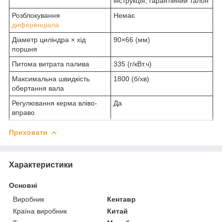
інструкція, гарантійний талон
Розблокування
Немає
диференціала
Діаметр циліндра × хід
90×66 (мм)
поршня
Питома витрата палива
335 (г/кВт.ч)
Максимальна швидкість
1800 (б/хв)
обертання вала
Регулювання керма вліво-
Да
вправо
Приховати
Характеристики
Основні
Виробник
Кентавр
Країна виробник
Китай