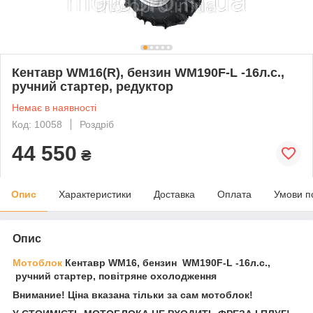
Кентавр WM16(R), бензин WM190F-L -16л.с.,
ручний стартер, редуктор
Немає в наявності
Код: 10058
Роздріб
44 550
₴
Опис
Характеристики
Доставка
Оплата
Умови п
Опис
Мотоблок
Кентавр WM16, бензин WM190F-L -16л.с.,
ручний стартер, повітряне охолодження
Внимание! Ціна вказана тільки за сам мотоблок!