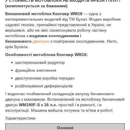
У СТОИМІСТЬ МОТОБЛОКА НЕ ВХОДИТЬ ФРЕЗА І ПЛУГ!
(комплектується за бажанням)
Бензиновий мотоблок Кентавр WM16
— одна з
експериментальних моделей від ТМ Булат. Жоден виробник
садової техніки, принаймні представлений в Україні, не
вирішився, або не зміг, скомпонувати робочу частину
мотоблока з
водяним охолодженням і
бензинового
двигуна
з повітряним охолодженням. Ніхто,
крім Булата.
Особливості мотоблока Кентавр WM16:
шестереньковий редуктор
фрикційне зчеплення
двоступенева коробка передач
розблокування диференціалів
І водночас позбавлений складнощів запуску бензинового
двигуна з маховиком. Встановлений на мотоблоку бензиновий
двигун
WM190F-S
в
16 л.с.
простий і в ремонті, і в
експлуатації. Машина вийшла потужна та м'яка в роботі.
Характеристики
Основні