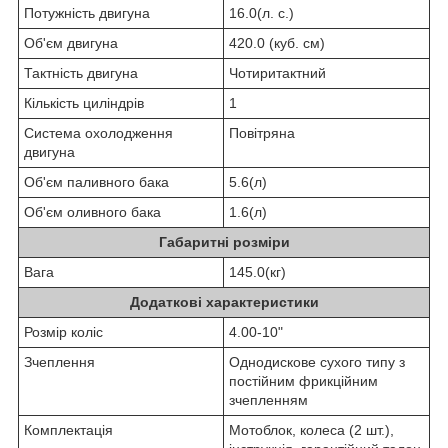
Потужність двигуна
16.0(л. с.)
Об'єм двигуна
420.0 (куб. см)
Тактність двигуна
Чотиритактний
Кількість циліндрів
1
Система охолодження
Повітряна
двигуна
Об'єм паливного бака
5.6(л)
Об'єм оливного бака
1.6(л)
Габаритні розміри
Вага
145.0(кг)
Додаткові характеристики
Розмір коліс
4.00-10"
Зчеплення
Однодискове сухого типу з
постійним фрикційним
зчепленням
Комплектація
Мотоблок, колеса (2 шт.),