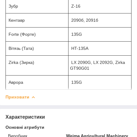
Зубр
Z-16
Кентавр
2090б, 2091б
Forte (Форте)
135G
Вітязь (Тата)
HT-135А
Zirka (Зирка)
LX 2090G, LX 2092G, Zirka
GT90G01
Аврора
135G
Приховати
Характеристики
Основні атрибути
Виробник
Weima Agricultural Machinery