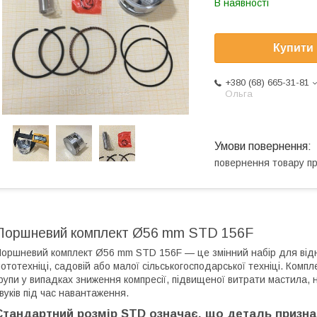
В наявності
Купити
+380 (68) 665-31-81
Ольга
повернення товару п
Поршневий комплект Ø56 mm STD 156F
оршневий комплект Ø56 mm STD 156F — це змінний набір для відн
ототехніці, садовій або малої сільськогосподарської техніці. Ком
рупи у випадках зниження компресії, підвищеної витрати мастила, 
вуків під час навантаження.
Стандартний розмір STD означає, що деталь призн