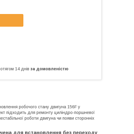
ротягом 14 днів
за домовленістю
овлення робочого стану двигуна 156F у
плект підходить для ремонту циліндро-поршневої
нестабільної роботи двигуна чи появи сторонніх
ачена для встановлення без переходу