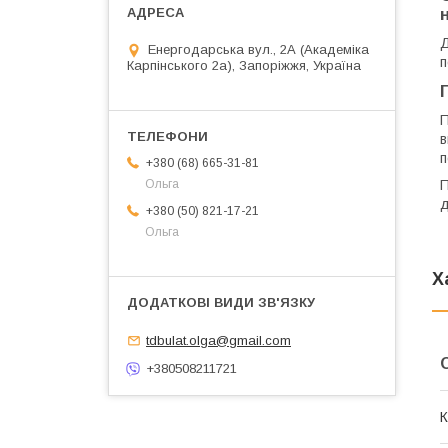
Д
Енергодарська вул., 2А (Академіка
п
Карпінського 2а), Запоріжжя, Україна
П
в
п
+380 (68) 665-31-81
П
Ольга
д
+380 (50) 821-17-21
Ольга
Х
tdbulat.olga@gmail.com
+380508211721
К