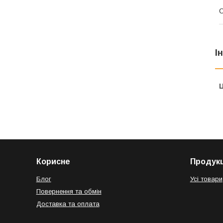
І
Ц
Корисне
Продукц
Блог
Усі товари
Повернення та обмін
Доставка та оплата