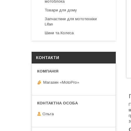
мотоблока
Товари для дому
Запчастини для мототехніки
Lifan
Шини та Колеса
КОНТАКТИ
Магазин «MotoPro»
П
м
Ольга
г
з