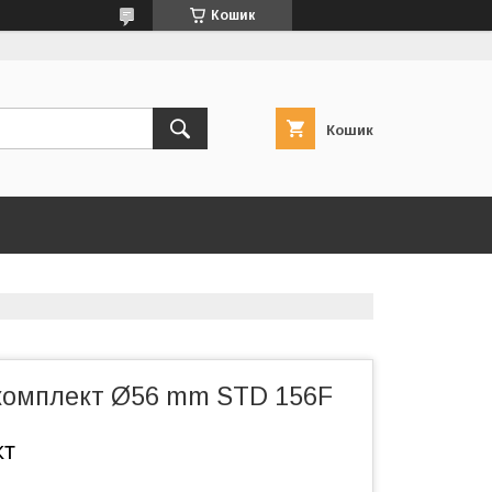
Кошик
Кошик
омплект Ø56 mm STD 156F
кт