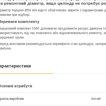
на ремонтний діаметр, якщо циліндр не потребує р
іаметр поршня Ø56 mm варто обов’язково звірити з параметрами 
омилки при підборі.
Переваги комплекту
оршневий комплект 156F допомагає продовжити ресурс двигуна та 
икористовують під час планового або відновлювального ремонту, к
оршневої групи.
еред монтажем рекомендується перевірити стан циліндра, зазори 
вигуна.
арактеристики
Основні атрибути
раїна виробник
Китай