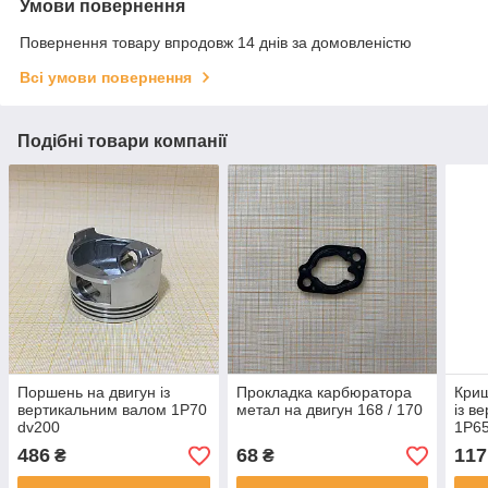
Умови повернення
Повернення товару впродовж 14 днів за домовленістю
Всі умови повернення
Подібні товари компанії
Поршень на двигун із
Прокладка карбюратора
Криш
вертикальним валом 1P70
метал на двигун 168 / 170
із в
dv200
1P6
486
68
117
₴
₴