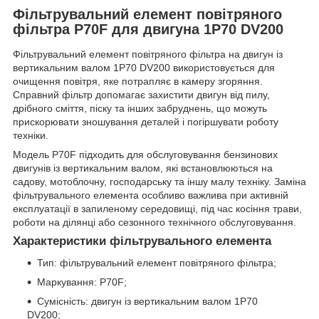
Фільтрувальний елемент повітряного
фільтра P70F для двигуна 1P70 DV200
Фільтрувальний елемент повітряного фільтра на двигун із
вертикальним валом 1P70 DV200 використовується для
очищення повітря, яке потрапляє в камеру згоряння.
Справний фільтр допомагає захистити двигун від пилу,
дрібного сміття, піску та інших забруднень, що можуть
прискорювати зношування деталей і погіршувати роботу
техніки.
Модель P70F підходить для обслуговування бензинових
двигунів із вертикальним валом, які встановлюються на
садову, мотоблочну, господарську та іншу малу техніку. Заміна
фільтрувального елемента особливо важлива при активній
експлуатації в запиленому середовищі, під час косіння трави,
роботи на ділянці або сезонного технічного обслуговування.
Характеристики фільтрувального елемента
Тип: фільтрувальний елемент повітряного фільтра;
Маркування: P70F;
Сумісність: двигун із вертикальним валом 1P70
DV200;