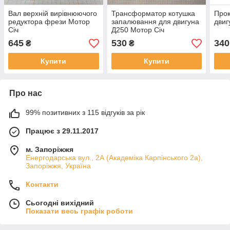
Вал верхній вирівнюючого
Трансформатор котушка
Прок
редуктора фрези Мотор
запалювання для двигуна
двиг
Січ
Д250 Мотор Січ
645
530
340
₴
₴
Купити
Купити
Про нас
99% позитивних з 115 відгуків за рік
Працює з 29.11.2017
м. Запоріжжя
Енергодарська вул., 2А (Академіка Карпінського 2а),
Запоріжжя, Україна
Контакти
Сьогодні вихідний
Показати весь графік роботи